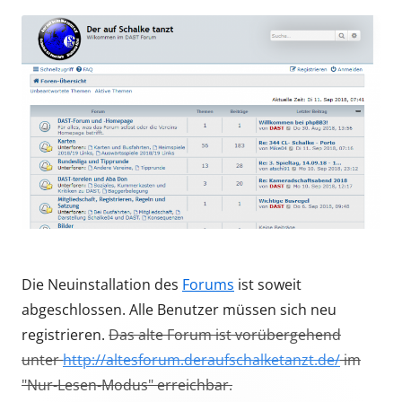
Die Neuinstallation des
Forums
ist soweit
abgeschlossen. Alle Benutzer müssen sich neu
registrieren.
Das alte Forum ist vorübergehend
unter
http://altesforum.deraufschalketanzt.de/
im
"Nur-Lesen-Modus" erreichbar.