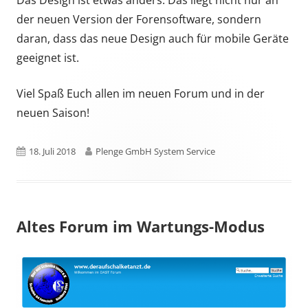
Das Design ist etwas anders. Das liegt nicht nur an
der neuen Version der Forensoftware, sondern
daran, dass das neue Design auch für mobile Geräte
geeignet ist.
Viel Spaß Euch allen im neuen Forum und in der
neuen Saison!
Published
Author
18. Juli 2018
Plenge GmbH System Service
on
Altes Forum im Wartungs-Modus