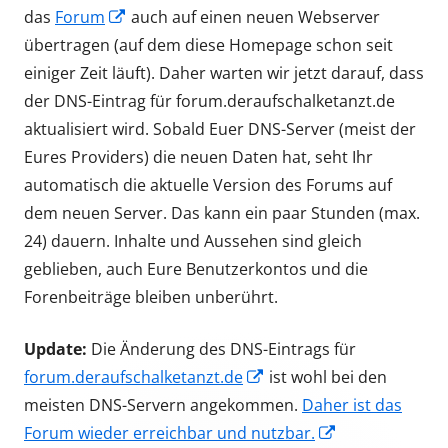
Opens
das
Forum
auch auf einen neuen Webserver
in
übertragen (auf dem diese Homepage schon seit
a
einiger Zeit läuft). Daher warten wir jetzt darauf, dass
new
der DNS-Eintrag für forum.deraufschalketanzt.de
window
aktualisiert wird. Sobald Euer DNS-Server (meist der
Eures Providers) die neuen Daten hat, seht Ihr
automatisch die aktuelle Version des Forums auf
dem neuen Server. Das kann ein paar Stunden (max.
24) dauern. Inhalte und Aussehen sind gleich
geblieben, auch Eure Benutzerkontos und die
Forenbeiträge bleiben unberührt.
Update:
Die Änderung des DNS-Eintrags für
Opens
forum.deraufschalketanzt.de
ist wohl bei den
in
meisten DNS-Servern angekommen.
Daher ist das
a
Opens
Forum wieder erreichbar und nutzbar.