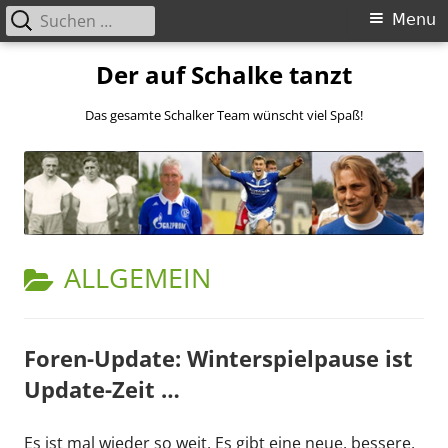
Suchen
Primary
Menu
nach:
Menu
Skip
Der auf Schalke tanzt
to
content
Das gesamte Schalker Team wünscht viel Spaß!
CATEGORY:
ALLGEMEIN
Foren-Update: Winterspielpause ist
Update-Zeit …
Es ist mal wieder so weit. Es gibt eine neue, bessere,