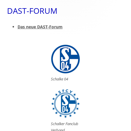
Sidebar
DAST-FORUM
Das neue DAST-Forum
Schalke 04
Schalker Fanclub
Verband