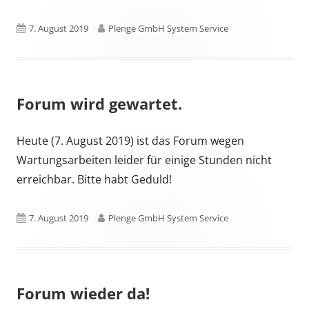
new
in
window
a
Published
Author
7. August 2019
Plenge GmbH System Service
new
on
window
Forum wird gewartet.
Heute (7. August 2019) ist das Forum wegen
Wartungsarbeiten leider für einige Stunden nicht
erreichbar. Bitte habt Geduld!
Published
Author
7. August 2019
Plenge GmbH System Service
on
Forum wieder da!