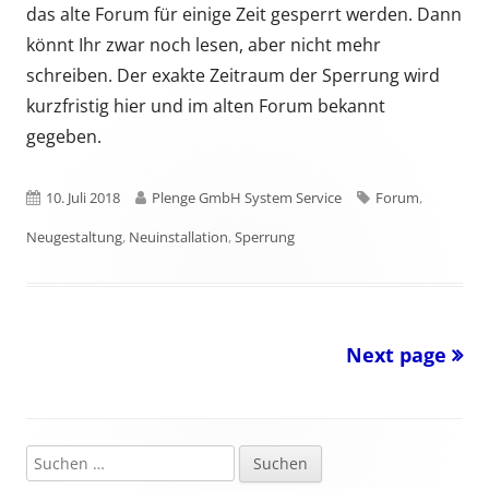
das alte Forum für einige Zeit gesperrt werden. Dann
könnt Ihr zwar noch lesen, aber nicht mehr
schreiben. Der exakte Zeitraum der Sperrung wird
kurzfristig hier und im alten Forum bekannt
gegeben.
Published
Author
Tags
10. Juli 2018
Plenge GmbH System Service
Forum
,
on
Neugestaltung
,
Neuinstallation
,
Sperrung
Next page
Seitennummerierung
der
Beiträge
Suchen
Main
nach: