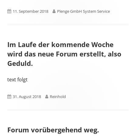
Published
Author
11. September 2018
Plenge GmbH System Service
on
Im Laufe der kommende Woche
wird das neue Forum erstellt, also
Geduld.
text folgt
Published
Author
31. August 2018
Reinhold
on
Forum vorübergehend weg.